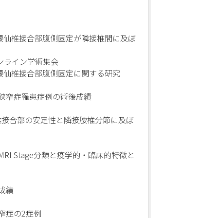
を使用した犬の腰仙椎接合部腹側固定が隣接椎間に及ぼ
ンライン学術集会
を使用した犬の腰仙椎接合部腹側固定に関する研究
狭窄症罹患症例の術後成績
よる犬の腰仙椎接合部の安定性と隣接腰椎分節に及ぼ
I Stage分類と疫学的・臨床的特徴と
成績
窄症の2症例