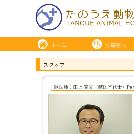
ホーム
診療案内
スタッフ
獣医師：田上 宣文（獣医学修士）Penn