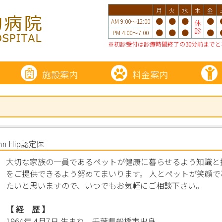
月
火
水
木
金
●
●
●
●
AM 9:00～12:00
休
診
●
●
●
●
PM 4:00～7:00
※初診受付は診療時間終了の30分前までと
施設案内
料金案内
 Hip認定医
大切な家族の一員であるペットが健康に暮らせるよう知識と
をご提供できるよう努めてまいります。 人とペットが笑顔
たいと思いますので、いつでもお気軽にご相談下さい。
【 経 歴 】
1964年 4月7日 生まれ 千葉県船橋市出身