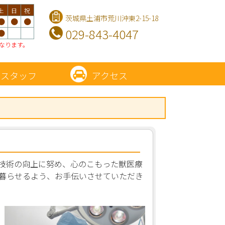
土
日
祝
茨城県土浦市荒川沖東2-15-18
●
●
●
029-843-4047
●
なります。
スタッフ
アクセス
技術の向上に努め、心のこもった獣医療
で暮らせるよう、お手伝いさせていただき