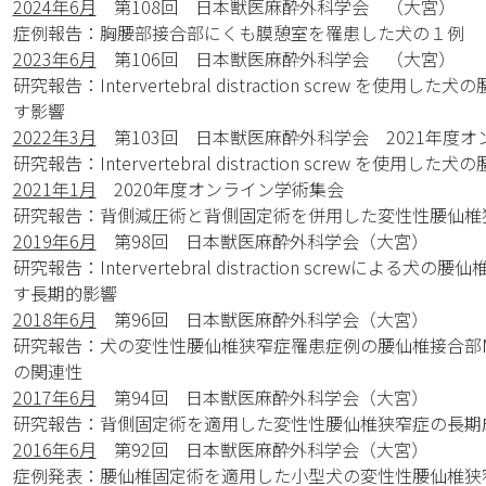
2024年6月
第108回 日本獣医麻酔外科学会 （大宮）
症例報告：胸腰部接合部にくも膜憩室を罹患した犬の１例
2023年6月
第106回 日本獣医麻酔外科学会 （大宮）
研究報告：Intervertebral distraction screw 
す影響
2022年3月
第103回 日本獣医麻酔外科学会 2021年度オ
研究報告：Intervertebral distraction screw 
2021年1月
2020年度オンライン学術集会
研究報告：背側減圧術と背側固定術を併用した変性性腰仙椎
2019年6月
第98回 日本獣医麻酔外科学会（大宮）
研究報告：Intervertebral distraction screwに
す長期的影響
2018年6月
第96回 日本獣医麻酔外科学会（大宮）
研究報告：犬の変性性腰仙椎狭窄症罹患症例の腰仙椎接合部MR
の関連性
2017年6月
第94回 日本獣医麻酔外科学会（大宮）
研究報告：背側固定術を適用した変性性腰仙椎狭窄症の長期
2016年6月
第92回 日本獣医麻酔外科学会（大宮）
症例発表：腰仙椎固定術を適用した小型犬の変性性腰仙椎狭