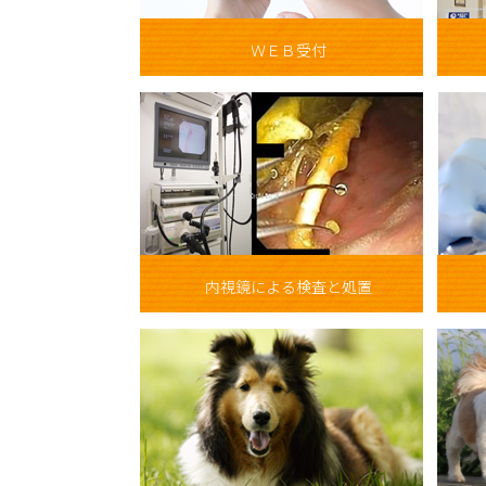
ＷＥＢ受付
内視鏡による検査と処置