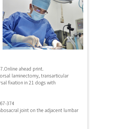
7.Online ahead print.
rsal laminectomy, transarticular
al fixation in 21 dogs with
367-374
umbosacral joint on the adjacent lumbar