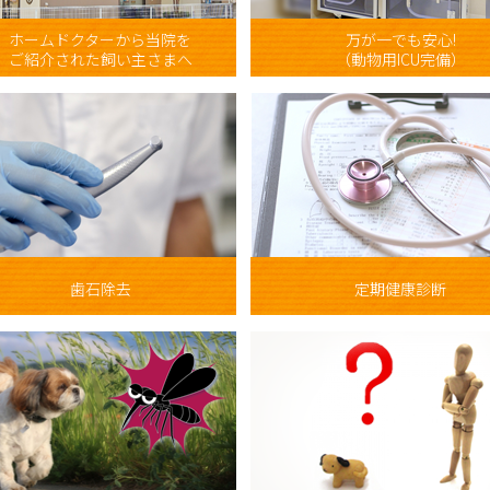
ホームドクターから当院を
万が一でも安心!
ご紹介された飼い主さまへ
（動物用ICU完備）
歯石除去
定期健康診断